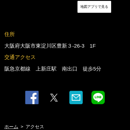
地図アプリで見る
住所
この店舗情報をシェアする
大阪府大阪市東淀川区豊新３-26-3 1F
アクセス | 居酒屋まあさん上新庄店
交通アクセス
大阪府大阪市東淀川区豊新３-26-3 1F
阪急京都線 上新庄駅 南出口 徒歩5分
https://maasankamishinjou.owst.jp/map
お店情報をコピー
閉じる
ホーム
アクセス